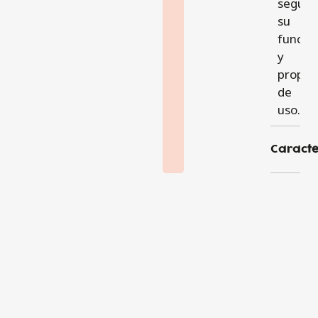
según
su
funcio
y
propós
de
uso.
Caracte