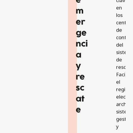
e
clave
en
m
los
er
centro
de
ge
control
nci
del
sistem
a
de
y
rescate
Facilita
re
el
sc
registr
electró
at
archiv
e
sistemá
gestió
y