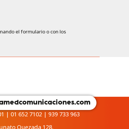
enando el formulario o con los
amedcomunicaciones.com
01 | 01 652 7102 | 939 733 963
tunato Quezada 128,