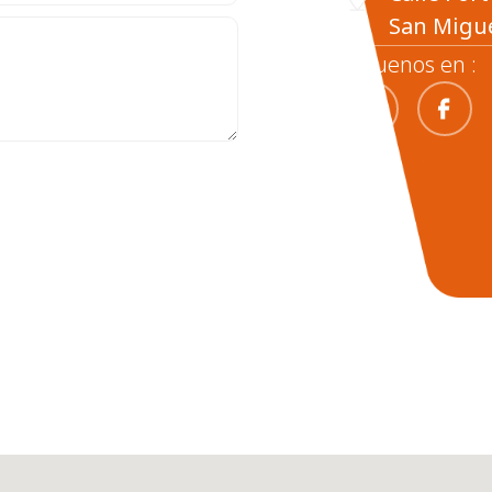
San Migue
Siguenos en :