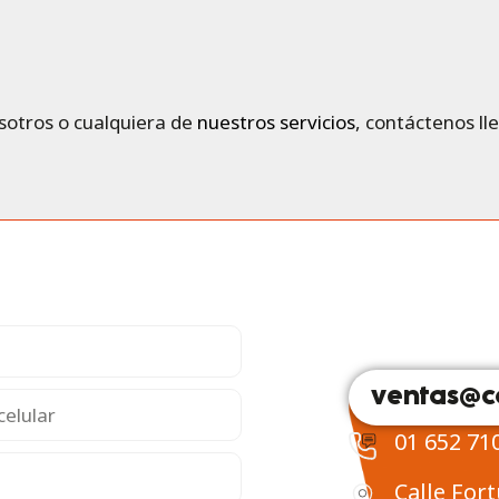
Contáctenos
AGENDA TU CITA
sotros o cualquiera de
nuestros servicios
, contáctenos ll
ventas@c
01 652 71
Calle For