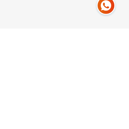
Recibe una
COTIZACIÓN
¿Tiene alguna consulta sobre nuestro producto?
Por favor ingrese los siguientes datos y lo
atenderemos con gusto.