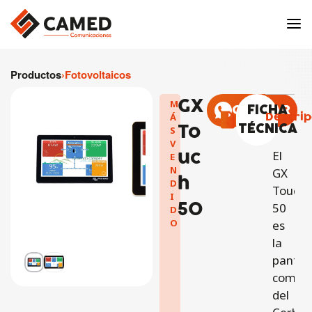
Productos
›
Fotovoltaicos
GX
M
COTIZAR
FICHA
Descrip
Á
To
TÉCNICA
S
V
uc
El
E
N
GX
h
D
Touch
I
50
50
D
O
es
la
pantall
comple
del