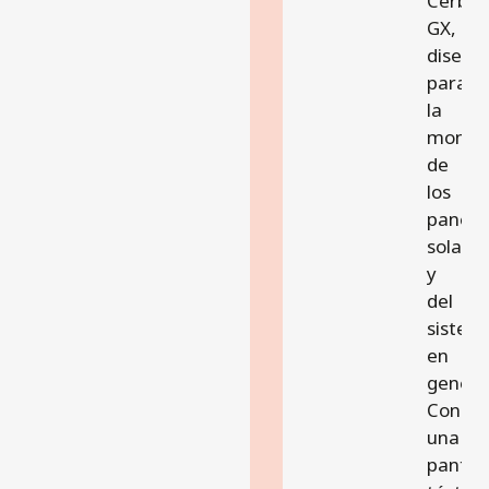
Cerbo
GX,
diseña
para
la
monito
de
los
panele
solare
y
del
sistem
en
general
Con
una
pantall