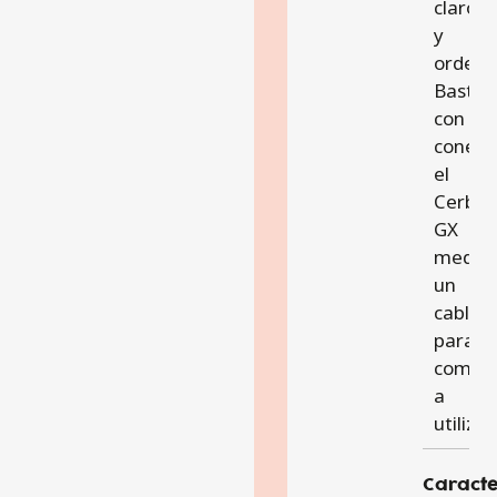
claro
y
ordena
Basta
con
conect
el
Cerbo
GX
media
un
cable
para
comen
a
utilizar
Caracte