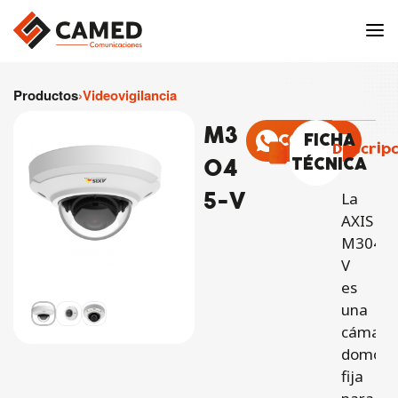
Productos
›
Videovigilancia
M3
COTIZAR
FICHA
Descrip
04
TÉCNICA
5-V
La
AXIS
M3045-
V
es
una
cámara
domo
fija