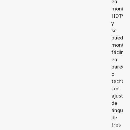
en
monito
HDTV
y
se
puede
montar
fácilme
en
parede
o
techos
con
ajuste
de
ángulo
de
tres