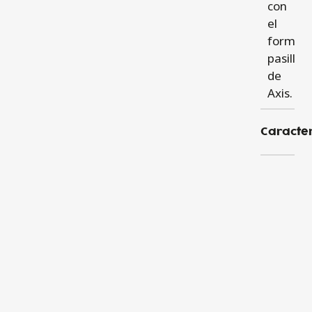
con
el
format
pasillo
de
Axis.
Caracter