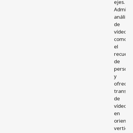
ejes.
Admite
análisis
de
vídeo
como
el
recuent
de
person
y
ofrece
transmi
de
vídeo
en
orienta
vertical