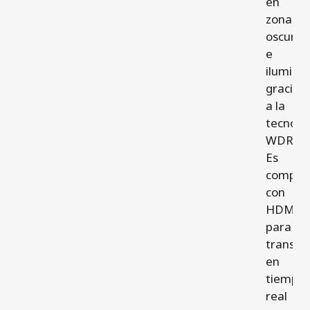
en
zonas
oscuras
e
ilumina
gracias
a la
tecnolo
WDR.
Es
compati
con
HDMI
para
transmi
en
tiempo
real