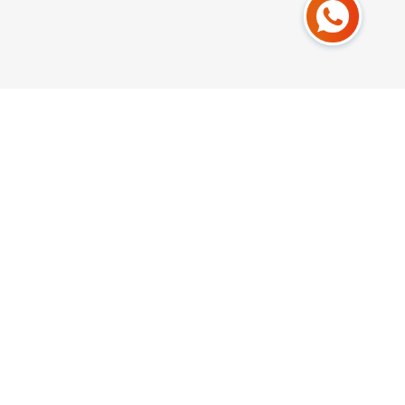
Recibe una
COTIZACIÓN
¿Tiene alguna consulta sobre nuestro producto?
Por favor ingrese los siguientes datos y lo
atenderemos con gusto.