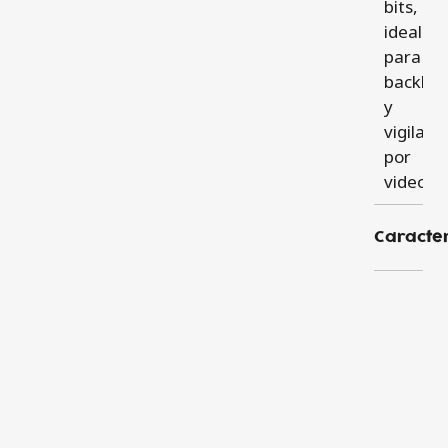
bits,
ideal
para
backhau
y
vigilanc
por
video.
Caracter