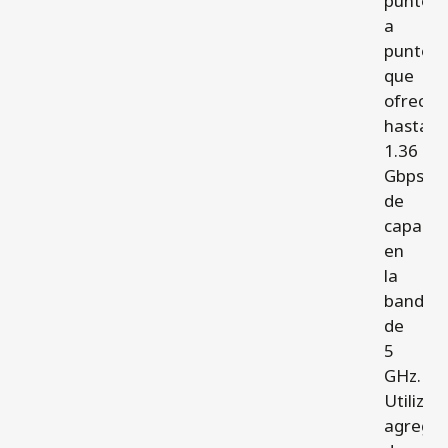
punto
a
punto
que
ofrece
hasta
1.36
Gbps
de
capacid
en
la
banda
de
5
GHz.
Utiliza
agregac