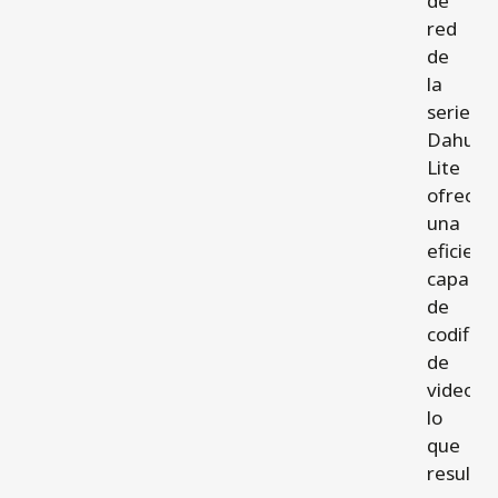
de
red
de
la
serie
Dahua
Lite
ofrecen
una
eficient
capacid
de
codifica
de
video,
lo
que
resulta