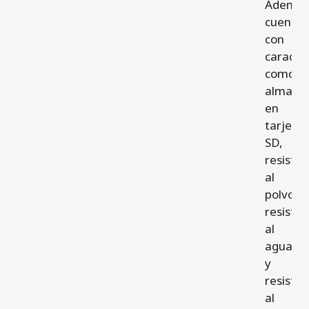
Además
cuenta
con
caracter
como
almace
en
tarjeta
SD,
resisten
al
polvo,
resisten
al
agua
y
resisten
al