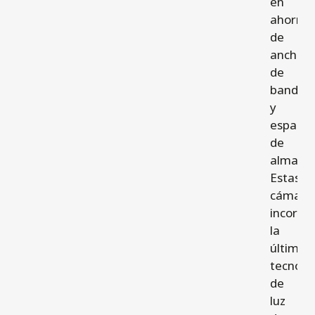
en
ahorro
de
ancho
de
banda
y
espacio
de
almace
Estas
cámara
incorpo
la
última
tecnolo
de
luz