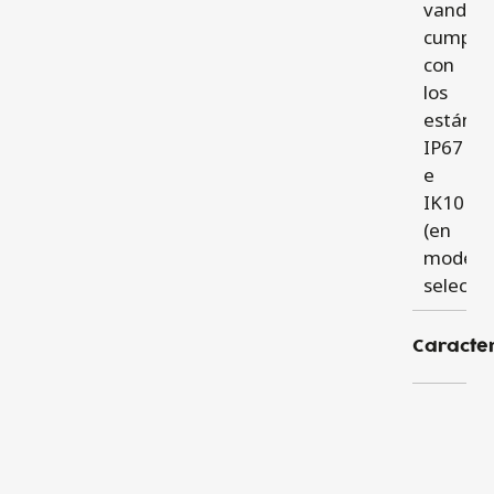
vandali
cumpli
con
los
estánda
IP67
e
IK10
(en
modelo
seleccio
Caracter