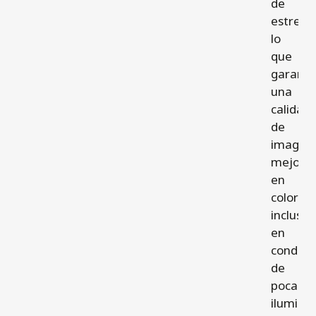
de
estrella
lo
que
garanti
una
calidad
de
imagen
mejora
en
color
incluso
en
condici
de
poca
iluminac